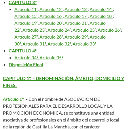
CAPITULO 3º
Artículo 11º
,
Artículo 12º
,
Artículo 13º
,
Artículo 14º
,
Artículo 15º
,
Artículo 16º
,
Artículo 17º
,
Artículo 18º
,
Artículo 19º
,
Artículo 20º
,
Artículo 21º
,
Artículo
22º
,
Artículo 23º
,
Artículo 24º
,
Artículo 25º
,
Artículo 26º
,
Artículo 27º
,
Artículo 28º
,
Artículo 29º
,
Artículo
30º
,
Artículo 31º
,
Artículo 32º
,
Artículo 33º
CAPITULO 4º
Artículo 34º
,
Artículo 35º
Disposición Final
CAPITULO 1º. – DENOMINACIÓN, ÁMBITO, DOMICILIO Y
FINES.
Artículo 1º
.
–
Con el nombre de ASOCIACIÓN DE
PROFESIONALES PARA EL DESARROLLO LOCAL Y LA
PROMOCIÓN ECONÓMICA, se constituye una entidad
asociativa de profesionales en el ámbito del desarrollo local
de la región de Castilla La Mancha, con el carácter